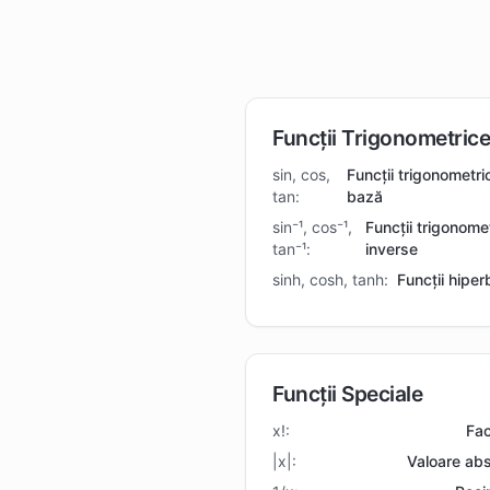
Funcții Trigonometric
sin, cos,
Funcții trigonometri
tan:
bază
sin⁻¹, cos⁻¹,
Funcții trigonome
tan⁻¹:
inverse
sinh, cosh, tanh:
Funcții hiper
Funcții Speciale
x!:
Fac
|x|:
Valoare abs