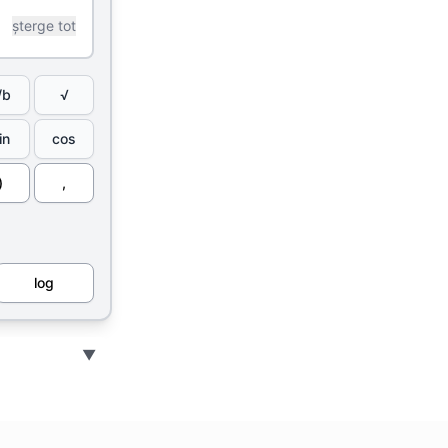
șterge tot
/b
√
in
cos
)
,
log
▼