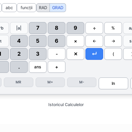
abc
funcții
RAD
GRAD
7
8
9
÷
^b
|a|
%
a
4
5
6
×
π
←
→
s
1
2
3
↵
-
✕
(
.
+
ans
MR
M+
M-
ln
Istoricul Calculelor