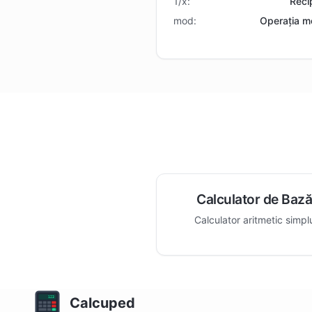
1/x:
Reci
mod:
Operația m
Calculator de Baz
Calculator aritmetic simpl
Calcuped