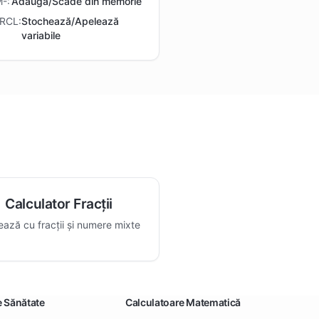
-:
Adaugă/Scade din memorie
RCL:
Stochează/Apelează
variabile
Calculator Fracții
ează cu fracții și numere mixte
e Sănătate
Calculatoare Matematică