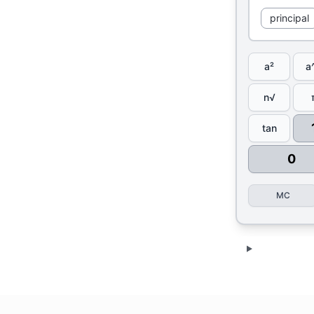
principal
a²
a
n√
tan
0
MC