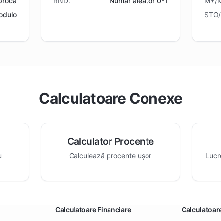
proca
RND:
Număr aleator 0-1
M+/M
odulo
STO/
Calculatoare Conexe
ă
Calculator Procente
u
Calculează procente ușor
Lucr
Calculatoare Financiare
Calculatoar