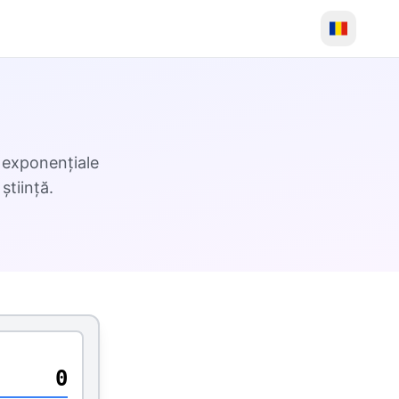
, exponențiale
știință.
0