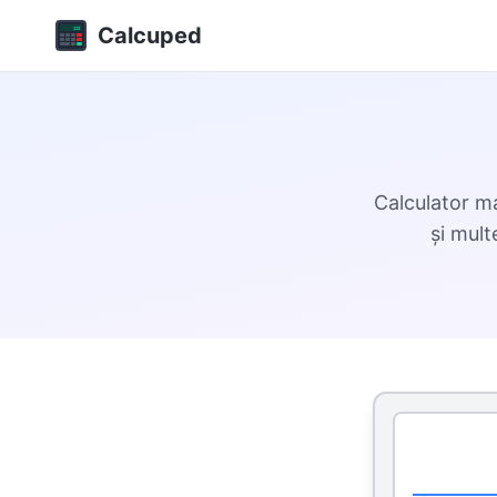
Calcuped
Calculator ma
și mult