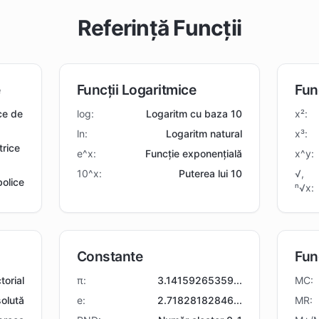
Referință Funcții
e
Funcții Logaritmice
Fun
ce de
log:
Logaritm cu baza 10
x²:
ln:
Logaritm natural
x³:
trice
e^x:
Funcție exponențială
x^y:
10^x:
Puterea lui 10
√,
bolice
ⁿ√x:
Constante
Fun
torial
π:
3.14159265359...
MC:
olută
e:
2.71828182846...
MR: