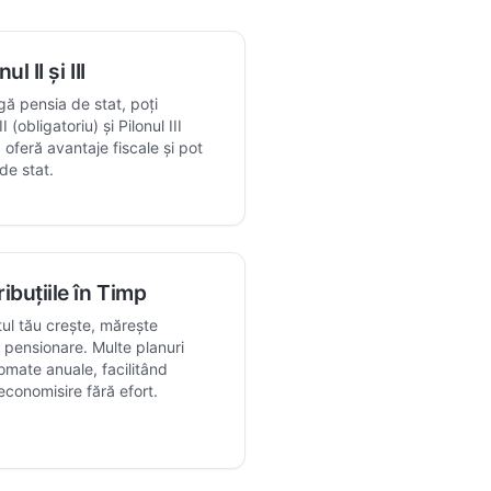
l II și III
gă pensia de stat, poți
I (obligatoriu) și Pilonul III
 oferă avantaje fiscale și pot
de stat.
ibuțiile în Timp
ul tău crește, mărește
u pensionare. Multe planuri
omate anuale, facilitând
economisire fără efort.