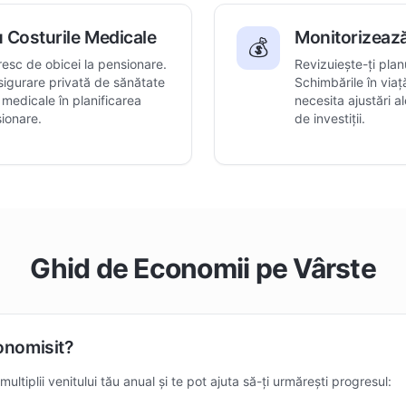
u Costurile Medicale
Monitorizează
💰
resc de obicei la pensionare.
Revizuiește-ți pla
asigurare privată de sănătate
Schimbările în viaț
e medicale în planificarea
necesita ajustări al
sionare.
de investiții.
Ghid de Economii pe Vârste
onomisit?
ltiplii venitului tău anual și te pot ajuta să-ți urmărești progresul: