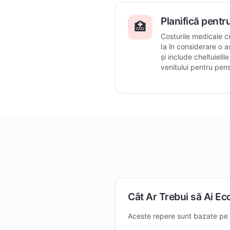
Planifică pentr
🏥
Costurile medicale c
Ia în considerare o 
și include cheltuielil
venitului pentru pen
Cât Ar Trebui să Ai Ec
Aceste repere sunt bazate pe mu