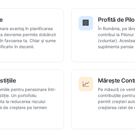
e
Profită de Pilonu
🏢
mare avantaj în planificarea
În România, pe lân
rea devreme permite dobânzii
contribui la Pilonul I
n favoarea ta. Chiar și sume
(voluntar). Acestea
ficativ în decenii.
suplimenta pensia 
tițiile
Mărește Contr
📈
iile pentru pensionare într-
Pe măsură ce venit
tiție. Un portofoliu
contribuțiile pentr
uta la reducerea riscului
permit creșteri aut
ul de creștere pe termen
creșterea ratei de 