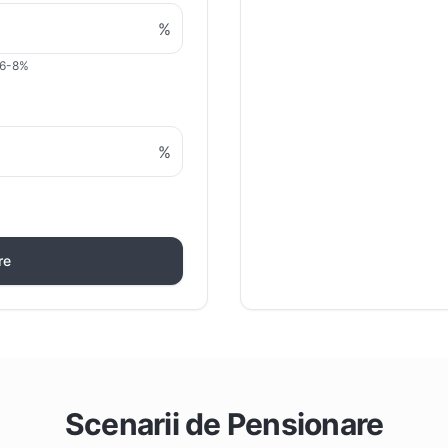
%
e 6-8%
%
re
Scenarii de Pensionare