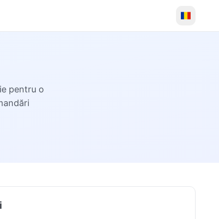
ie pentru o
mandări
i