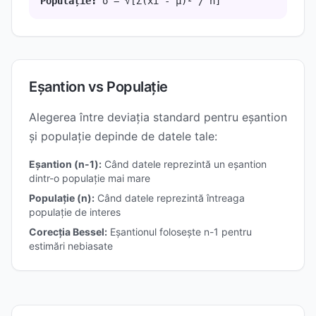
Populație:
σ = √[Σ(xi - μ)² / n]
Eșantion vs Populație
Alegerea între deviația standard pentru eșantion
și populație depinde de datele tale:
Eșantion (n-1):
Când datele reprezintă un eșantion
dintr-o populație mai mare
Populație (n):
Când datele reprezintă întreaga
populație de interes
Corecția Bessel:
Eșantionul folosește n-1 pentru
estimări nebiasate